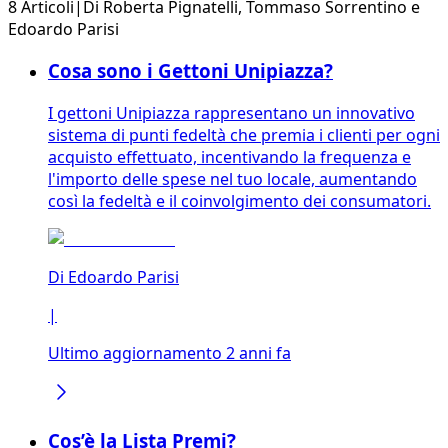
8 Articoli
|
Di
Roberta Pignatelli
,
Tommaso Sorrentino
e
Edoardo Parisi
Cosa sono i Gettoni Unipiazza?
I gettoni Unipiazza rappresentano un innovativo
sistema di punti fedeltà che premia i clienti per ogni
acquisto effettuato, incentivando la frequenza e
l'importo delle spese nel tuo locale, aumentando
così la fedeltà e il coinvolgimento dei consumatori.
Di
Edoardo Parisi
|
Ultimo aggiornamento 2 anni fa
Cos’è la Lista Premi?