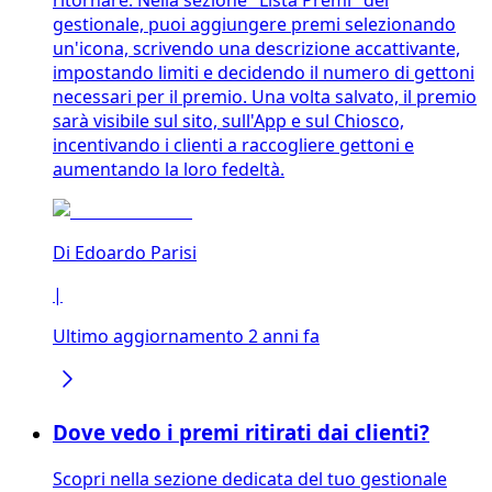
ritornare. Nella sezione "Lista Premi" del
gestionale, puoi aggiungere premi selezionando
un'icona, scrivendo una descrizione accattivante,
impostando limiti e decidendo il numero di gettoni
necessari per il premio. Una volta salvato, il premio
sarà visibile sul sito, sull'App e sul Chiosco,
incentivando i clienti a raccogliere gettoni e
aumentando la loro fedeltà.
Di
Edoardo Parisi
|
Ultimo aggiornamento 2 anni fa
Dove vedo i premi ritirati dai clienti?
Scopri nella sezione dedicata del tuo gestionale