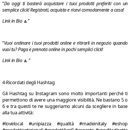
“
Da oggi ti basterà acquistare i tuoi prodotti preferiti con un
semplice click! Registrati, acquista e ricevi comodamente a casa!
Link in Bio
🔼”
“
Vuoi ordinare i tuoi prodotti online e ritirarli in negozio quando
vuoi tu? Paga e prenota online in pochi semplici click!
Link in Bio
🔼 ”
4-Ricordati degli Hashtag
Gli Hashtag su Instagram sono molto importanti perché ti
permettono di avere una maggiore visibilità. Ne bastano 5 o
6 e tra questi te ne suggeriamo alcuni da scegliere in base
alla tua attività:
#lovelocal #unipiazza #qualità #madeinitaly #eshop
#prodottiartigianali #prodottikm0 #asporto #venditadiretta