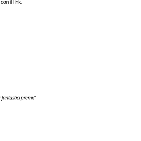
on il link.
 fantastici premi!”