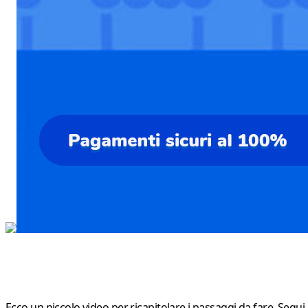
Ecco un piccolo video per ricapitolare i passaggi da fare. Segui l