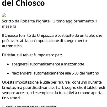
del Chiosco
Scritto da
Roberta Pignatelli
Ultimo aggiornamento 1
mese fa
ll Chiosco fornito da Unipiazza è costituito da un tablet che
può avere attiva un’impostazione di spegnimento
automatico.
Di default, il tablet è impostato per:
spegnersi automaticamente a mezzanotte
riaccendersi automaticamente alle 5:00 del mattino
Questa impostazione è utile per ridurre i consumi durante
la notte, ma puoi disattivarla se hai bisogno che il tablet resti
sempre acceso, ad esempio se la tua attività rimane aperta
fino a tardi.
1. Apri le impostazioni del tablet