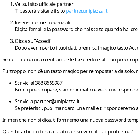
Vai sul sito ufficiale partner
Ti basterà visitare il sito
partner.unipiazza.it
Inserisci le tue credenziali
Digita l'email e la password che hai scelto quando hai cre
Clicca su “Accedi”
Dopo aver inserito i tuoi dati, premi sul magico tasto
Acc
Se non ricordi una o entrambe le tue credenziali non preoccupar
Purtroppo, non c’è un tasto magico per reimpostarla da solo, m
Scrivici al 388 8665987
Non ti preoccupare, siamo simpatici e veloci nel risponde
Scrivici a partner@unipiazza.it
Se preferisci, puoi mandarci una mail e ti risponderemo al
In men che non si dica, ti forniremo una nuova password tempo
Questo articolo ti ha aiutato a risolvere il tuo problema?